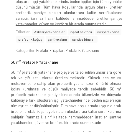
oluşturan işçi yatakhanelerinde, beden işçileri için tüm ayrıntılar
düşünülmüştür. Tüm hava koşullarında uygun olarak üretilen
prefabrik şantiye binaları uluslararası kalite sertifikalarına
sahiptir. Yanmaz 1. sınıf kalitede hammaddeden üretilen şantiye
yatakhaneleri güven ve konforu bir arada sunmaktadır.
Etiketler:
Askeri yatakhaneler
inşaat sektörü
işçi yatakhane
prefabrik koğuş
şantiye alanı
şantiye binaları
Kategoriler:
Prefabrik Yapılar
,
Prefabrik Yatakhane
30 m² Prefabrik Yatakhane
30 m² prefabrik yatakhane projeye ve talep edilen unsurlara göre
tek ve çift katlı olarak üretilebilmektedir. Yüksek ses ve ısı
mukavemetine sahip olan prefabrik yapılar uzun ömürlü olması
kolay kurulması ve düşük maliyetle tercih sebebidir. 30 m²
prefabrik yatakhane şantiye binalarında ülkemizde ve dünyada
kalitesiyle fark oluşturan işçi yatakhanelerinde, beden işçileri için
tüm ayrıntılar düşünülmüştür. Tüm hava koşullarında uygun olarak
üretilen prefabrik şantiye binaları uluslararası kalite sertifikalarına
sahiptir. Yanmaz 1. sınıf kalitede hammaddeden üretilen şantiye
yatakhaneleri güven ve konforu bir arada sunmaktadır.