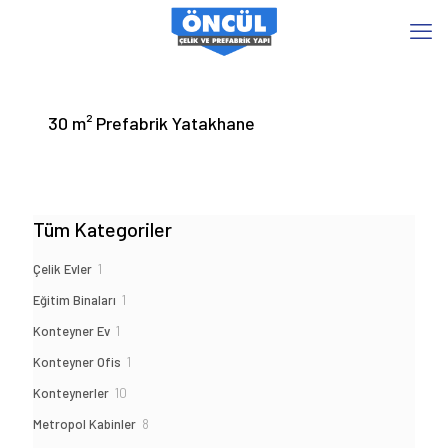
30 m² Prefabrik Yatakhane
Tüm Kategoriler
1
Çelik Evler
1
ürün
1
Eğitim Binaları
1
ürün
1
Konteyner Ev
1
ürün
1
Konteyner Ofis
1
ürün
10
Konteynerler
10
ürün
8
Metropol Kabinler
8
ürün