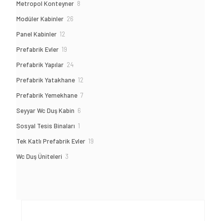
8
Metropol Konteyner
8
ürün
26
Modüler Kabinler
26
ürün
12
Panel Kabinler
12
ürün
19
Prefabrik Evler
19
ürün
24
Prefabrik Yapılar
24
ürün
12
Prefabrik Yatakhane
12
ürün
7
Prefabrik Yemekhane
7
ürün
6
Seyyar Wc Duş Kabin
6
ürün
1
Sosyal Tesis Binaları
1
ürün
19
Tek Katlı Prefabrik Evler
19
ürün
3
Wc Duş Üniteleri
3
ürün