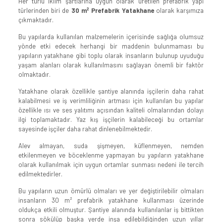
Her türlü iklim şartlarına uygun olarak üretilen prefabrik yapı
türlerinden biri de
30 m²
Prefabrik Yatakhane
olarak karşımıza
çıkmaktadır.
Bu yapılarda kullanılan malzemelerin içerisinde sağlığa olumsuz
yönde etki edecek herhangi bir maddenin bulunmaması bu
yapıların yatakhane gibi toplu olarak insanların bulunup uyuduğu
yaşam alanları olarak kullanılmasını sağlayan önemli bir faktör
olmaktadır.
Yatakhane olarak özellikle şantiye alanında işçilerin daha rahat
kalabilmesi ve iş verimliliğinin artması için kullanılan bu yapılar
özellikle ısı ve ses yalıtımı açısından kaliteli olmalarından dolayı
ilgi toplamaktadır. Yaz kış işçilerin kalabileceği bu ortamlar
sayesinde işçiler daha rahat dinlenebilmektedir.
Alev almayan, suda şişmeyen, küflenmeyen, nemden
etkilenmeyen ve böceklenme yapmayan bu yapıların yatakhane
olarak kullanılmak için uygun ortamlar sunması nedeni ile tercih
edilmektedirler.
Bu yapıların uzun ömürlü olmaları ve yer değiştirilebilir olmaları
insanların 30 m² prefabrik yatakhane kullanması üzerinde
oldukça etkili olmuştur. Şantiye alanında kullanılanlar iş bittikten
sonra sökülüp başka yerde inşa edilebildiğinden uzun yıllar